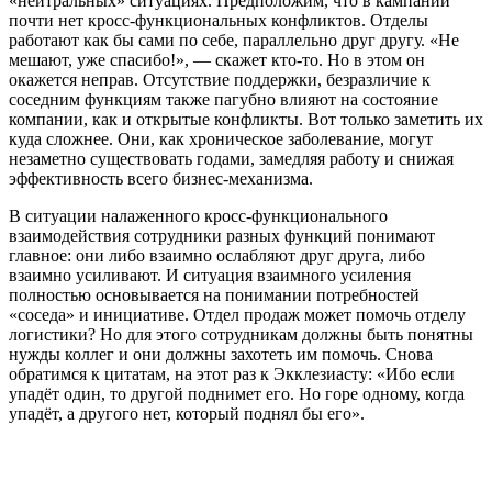
«нейтральных» ситуациях. Предположим, что в кампании
почти нет кросс-функциональных конфликтов. Отделы
работают как бы сами по себе, параллельно друг другу. «Не
мешают, уже спасибо!», — скажет кто-то. Но в этом он
окажется неправ. Отсутствие поддержки, безразличие к
соседним функциям также пагубно влияют на состояние
компании, как и открытые конфликты. Вот только заметить их
куда сложнее. Они, как хроническое заболевание, могут
незаметно существовать годами, замедляя работу и снижая
эффективность всего бизнес-механизма.
В ситуации налаженного кросс-функционального
взаимодействия сотрудники разных функций понимают
главное: они либо взаимно ослабляют друг друга, либо
взаимно усиливают. И ситуация взаимного усиления
полностью основывается на понимании потребностей
«соседа» и инициативе. Отдел продаж может помочь отделу
логистики? Но для этого сотрудникам должны быть понятны
нужды коллег и они должны захотеть им помочь. Снова
обратимся к цитатам, на этот раз к Экклезиасту: «Ибо если
упадёт один, то другой поднимет его. Но горе одному, когда
упадёт, а другого нет, который поднял бы его».