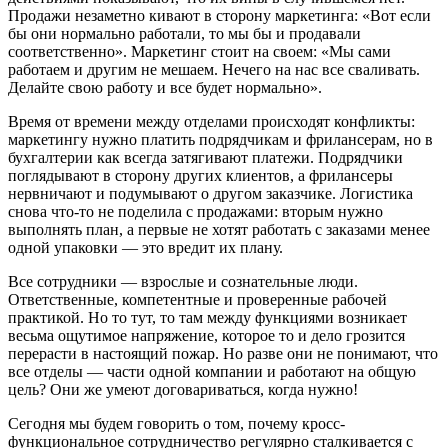
Продажи незаметно кивают в сторону маркетинга: «Вот если
бы они нормально работали, то мы бы и продавали
соответственно». Маркетинг стоит на своем: «Мы сами
работаем и другим не мешаем. Нечего на нас все сваливать.
Делайте свою работу и все будет нормально».
Время от времени между отделами происходят конфликты:
маркетингу нужно платить подрядчикам и фрилансерам, но в
бухгалтерии как всегда затягивают платежи. Подрядчики
поглядывают в сторону других клиентов, а фрилансеры
нервничают и подумывают о другом заказчике. Логистика
снова что-то не поделила с продажами: вторым нужно
выполнять план, а первые не хотят работать с заказами менее
одной упаковки — это вредит их плану.
Все сотрудники — взрослые и сознательные люди.
Ответственные, компетентные и проверенные рабочей
практикой. Но то тут, то там между функциями возникает
весьма ощутимое напряжение, которое то и дело грозится
перерасти в настоящий пожар. Но разве они не понимают, что
все отделы — части одной компании и работают на общую
цель? Они же умеют договариваться, когда нужно!
Сегодня мы будем говорить о том, почему кросс-
функциональное сотрудничество регулярно сталкивается с