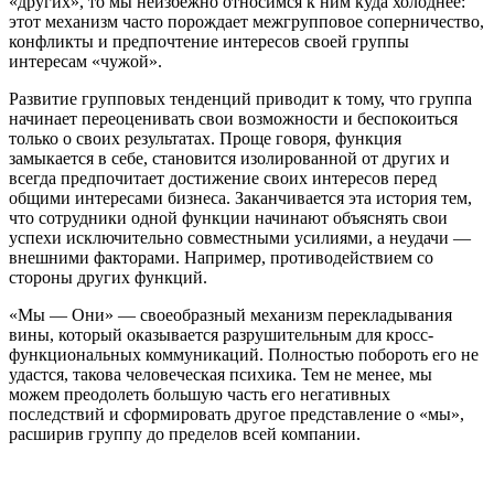
«других», то мы неизбежно относимся к ним куда холоднее:
этот механизм часто порождает межгрупповое соперничество,
конфликты и предпочтение интересов своей группы
интересам «чужой».
Развитие групповых тенденций приводит к тому, что группа
начинает переоценивать свои возможности и беспокоиться
только о своих результатах. Проще говоря, функция
замыкается в себе, становится изолированной от других и
всегда предпочитает достижение своих интересов перед
общими интересами бизнеса. Заканчивается эта история тем,
что сотрудники одной функции начинают объяснять свои
успехи исключительно совместными усилиями, а неудачи —
внешними факторами. Например, противодействием со
стороны других функций.
«Мы — Они» — своеобразный механизм перекладывания
вины, который оказывается разрушительным для кросс-
функциональных коммуникаций. Полностью побороть его не
удастся, такова человеческая психика. Тем не менее, мы
можем преодолеть большую часть его негативных
последствий и сформировать другое представление о «мы»,
расширив группу до пределов всей компании.